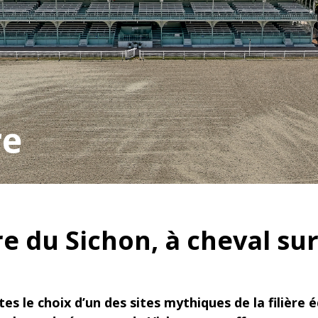
re
e du Sichon, à cheval su
tes le choix d’un des sites mythiques de la filière 